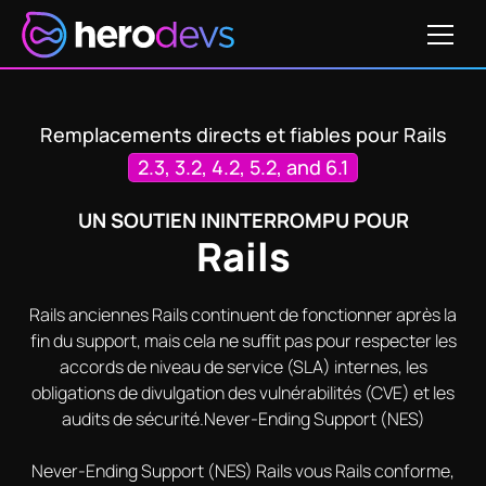
Obtenir un devis
2022-21831
CVE-2020-8165
CVE-2020-8159
CVE-
Remplacements directs et fiables pour Rails
2.3, 3.2, 4.2, 5.2, and 6.1
UN SOUTIEN ININTERROMPU POUR
Rails
Rails anciennes Rails continuent de fonctionner après la
fin du support, mais cela ne suffit pas pour respecter les
accords de niveau de service (SLA) internes, les
obligations de divulgation des vulnérabilités (CVE) et les
audits de sécurité.Never-Ending Support (NES)
Never-Ending Support (NES) Rails vous Rails conforme,