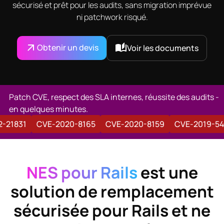
sécurisé et prêt pour les audits, sans migration imprévue
ni patchwork risqué.
Obtenir un devis
Voir les documents
Patch CVE, respect des SLA internes, réussite des audits -
en quelques minutes.
2022-21831
CVE-2020-8165
CVE-2020-8159
CVE-201
NES pour Rails
est une
solution de remplacement
sécurisée pour
Rails
et ne