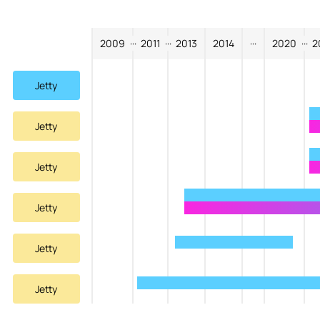
2009
···
2011
···
2013
2014
···
2020
···
2
Jetty
Jetty
Jetty
Jetty
Jetty
Jetty