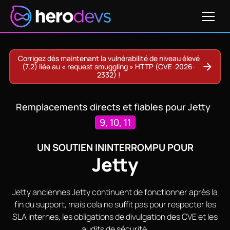
Obtenir un devis
Corrigez dès maintenant la vulnérabilité de niveau élevé
(7,2) liée au « request smuggling » HTTP (CVE-2026-
2332) !
Remplacements directs et fiables pour Jetty
9, 10, 11
UN SOUTIEN ININTERROMPU POUR
Jetty
Jetty anciennes Jetty continuent de fonctionner après la
fin du support, mais cela ne suffit pas pour respecter les
SLA internes, les obligations de divulgation des CVE et les
audits de sécurité.