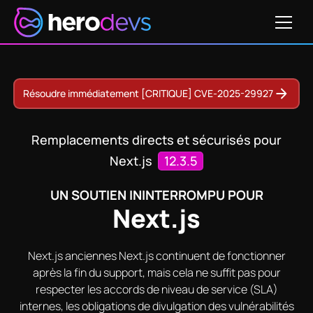
Obtenir un devis
5-32421
CVE-2023-46298
CVE-2024-47831
CVE-2
Résoudre immédiatement [CRITIQUE] CVE-2025-29927
Remplacements directs et sécurisés pour
Next.js
12.3.5
UN SOUTIEN ININTERROMPU POUR
Next.js
Next.js anciennes Next.js continuent de fonctionner
après la fin du support, mais cela ne suffit pas pour
respecter les accords de niveau de service (SLA)
internes, les obligations de divulgation des vulnérabilités