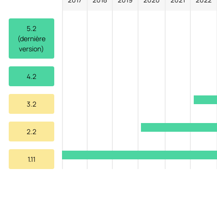
5.2
(dernière
version)
4.2
3.2
2.2
1.11