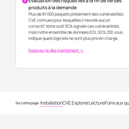
Évaluation des risques liés à la fin de vie des
produits à la demande
Plus de 81 000 paquets présentent des vulnérabilités
CVE connues pour lesquelles il n'existe aucun
correctif. Votre outil SCA signale ces vulnérabilités,
mais notre ensemble de données EOL (EOL DS) vous
indique quels logiciels ne sont plus pris en charge.
Essayez-le dès maintenant →
Installation
CVE Explorer
Lecture
Foire aux q
Sur cette page :