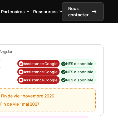
Nous
Partenaires
Ressources
contacter
 Angular
7
Assistance Google
NES disponible
Assistance Google
NES disponible
Assistance Google
NES disponible
Fin de vie : novembre 2026
Fin de vie : mai 2027