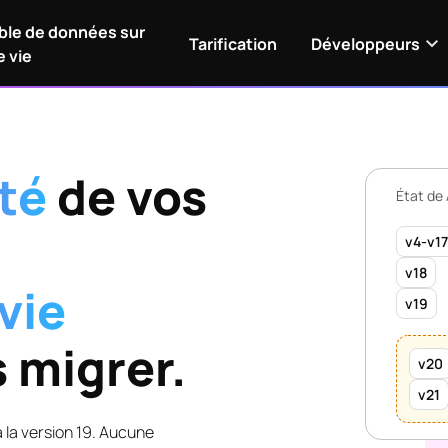
le de données sur
Tarification
Développeurs
e vie
ité
de vos
État de
v4-v1
v18
 vie
v19
s migrer.
v20
v21
à la version 19. Aucune