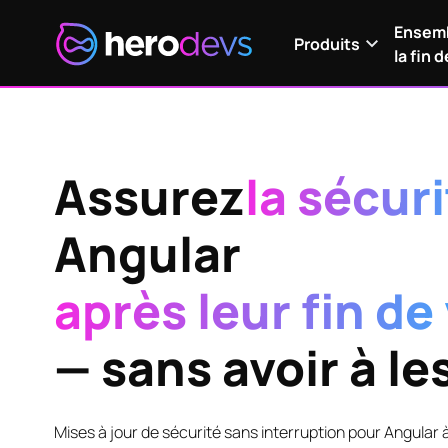
Ensemb
Produits
la fin d
Assurez
la sécur
Angular
‍après leur fin de
— sans avoir à le
Mises à jour de sécurité sans interruption pour Angular 