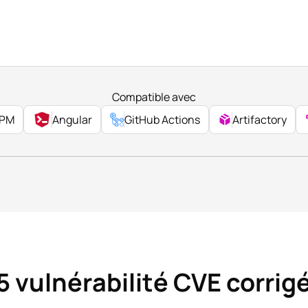
Compatible avec
PM
Angular
GitHub Actions
Artifactory
5
vulnérabilité CVE corrig