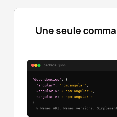
Une seule comman
package.json
"dependencies"
: {
"angular"
:
"npm:angular"
,
«angular »
:
« npm:angular »
,
«angular »
:
« npm:angular »
}
↳ Mêmes API. Mêmes versions. Simplemen