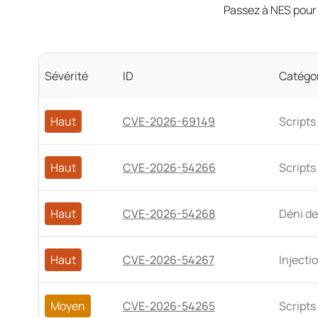
Passez à NES pour 
Sévérité
ID
Catégo
Haut
CVE-2026-69149
Scripts
Haut
CVE-2026-54266
Scripts
Haut
CVE-2026-54268
Déni de
Haut
CVE-2026-54267
Injecti
Moyen
CVE-2026-54265
Scripts