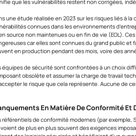
nifie que les vulnérabilités restent non corrigées, ind
s une étude réalisée en 2023 sur les risques liés à la
nérabilités connues dans les environnements d'entrep
n source non maintenues ou en fin de vie (EOL). Ces 
gereuses car elles sont connues du grand public et fa
vent en production pendant des mois, voire des année
 équipes de sécurité sont confrontées à un choix diffi
posant obsolète et assumer la charge de travail techni
accepter le risque que cela représente. Aucune de ces
nquements En Matière De Conformité Et D
 référentiels de conformité modernes (par exemple, S
voient de plus en plus souvent des exigences imposa
lisent des logiciels sécurisés et bénéficiant d'un supp