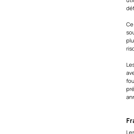
déf
Ce 
sou
pl
ris
Les
av
fou
pré
ann
Fr
Les