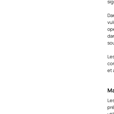
sig
Dan
vul
ope
dan
sou
Les
com
et 
Ma
Les
pré
uti