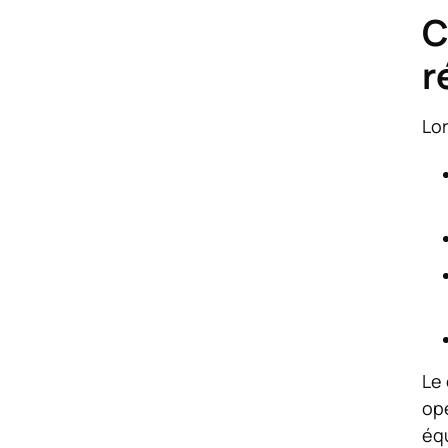
C
r
Lor
Le 
opé
équ