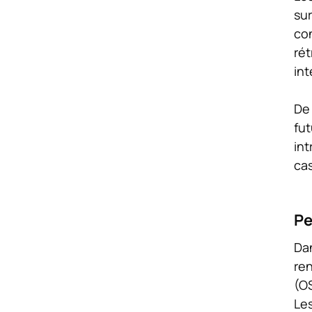
sur
con
rét
int
De 
fut
int
cas
Pe
Dan
ren
(OS
Les