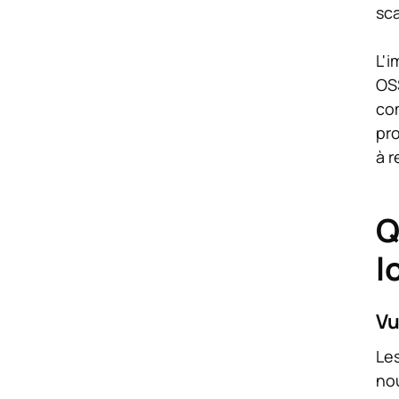
sca
L'i
OS
co
pro
à r
Q
l
Vu
Les
nou