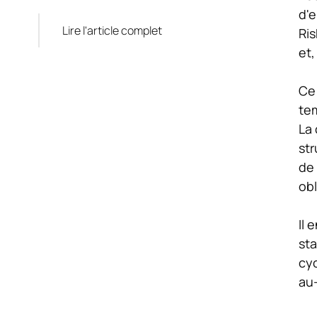
d'e
Lire l'article complet
Ri
et,
Ce 
tem
La 
str
de 
obl
Il 
sta
cyc
au-