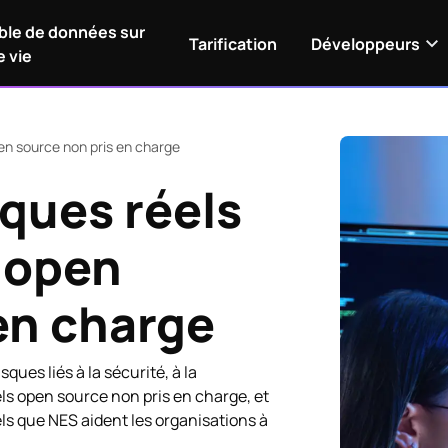
le de données sur
Tarification
Développeurs
e vie
open source non pris en charge
sques réels
s open
en charge
ues liés à la sécurité, à la
ls open source non pris en charge, et
ls que NES aident les organisations à