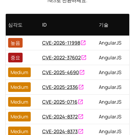
NES로 전환하세요.
심각도
ID
기술
높음
CVE-2026-11998
AngularJS
중요
CVE-2022-37602
AngularJS
Medium
CVE-2025-4690
AngularJS
Medium
CVE-2025-2336
AngularJS
Medium
CVE-2025-0716
AngularJS
Medium
CVE-2024-8372
AngularJS
Medium
CVE-2024-8373
AngularJS