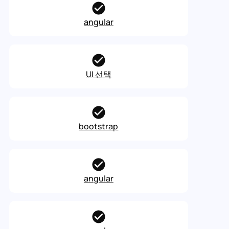
angular
UI 선택
bootstrap
angular