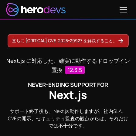
価格
25-32421
CVE-2023-46298
CVE-2024-47831
CVE-
直ちに [CRITICAL] CVE-2025-29927 を解決すること。
Next.js に対応した、確実に動作するドロップイン
置換
12.3.5
NEVER-ENDING SUPPORT FOR
Next.js
サポート終了後も、Next.js 動作しますが、社内SLA、
CVEの開示、セキュリティ監査の観点からは、それだけ
では不十分です。