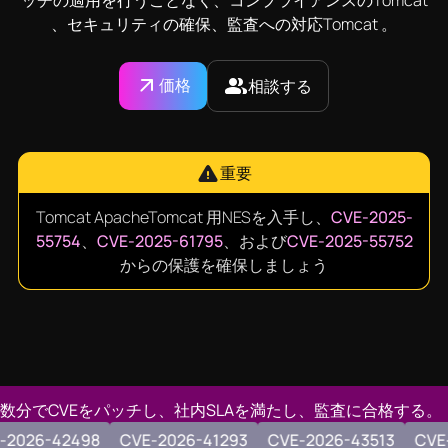
ッチの適用を行うことなく、コンプライアンスのTomcat
、セキュリティの確保、監査への対応Tomcat 。
価格
相談する
重要
Tomcat ApacheTomcat 用NESを入手し、
CVE-2025-
55754
、
CVE-2025-61795
、および
CVE-2025-55752
からの保護を確保しましょう
数分でCVEをパッチし、社内SLAを満たし、監査に合格する。
512
CVE-2026-41284
CVE-2026-42498
CVE-2026-41