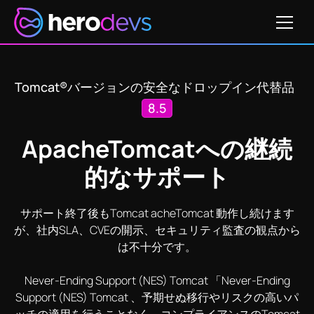
価格
12
CVE-2026-41284
CVE-2026-42498
CVE-2026-
Tomcat®バージョンの安全なドロップイン代替品
8.5
ApacheTomcatへの継続
的なサポート
サポート終了後もTomcat acheTomcat 動作し続けます
が、社内SLA、CVEの開示、セキュリティ監査の観点から
は不十分です。
Never-Ending Support (NES) Tomcat 「Never-Ending
Support (NES) Tomcat 、予期せぬ移行やリスクの高いパ