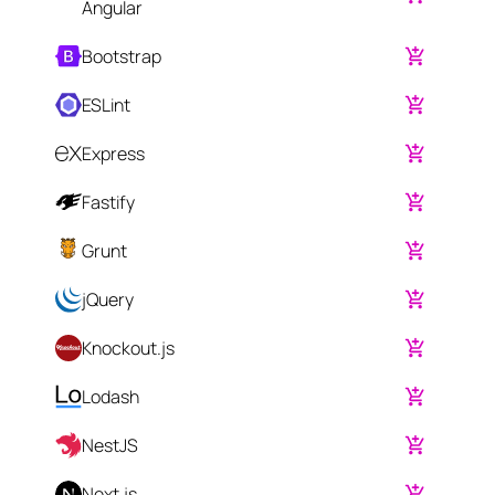
Angular
Bootstrap
ESLint
Express
Fastify
Grunt
jQuery
Knockout.js
Lodash
NestJS
Next.js