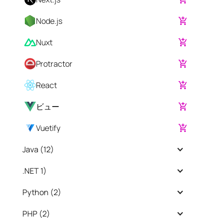
Node.js
Nuxt
Protractor
React
ビュー
Vuetify
Java (
12
)
.NET
1
)
Python (
2
)
PHP (
2
)