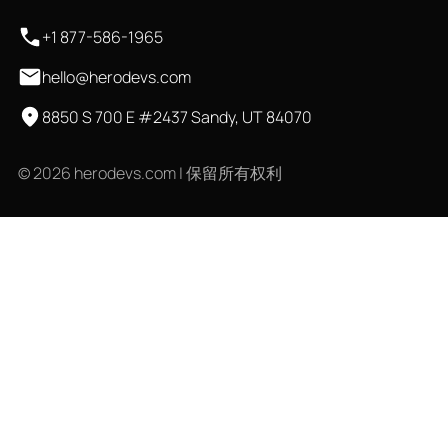
+1 877-586-1965
hello@herodevs.com
8850 S 700 E #2437 Sandy, UT 84070
© 2026 herodevs.com | 保留所有权利