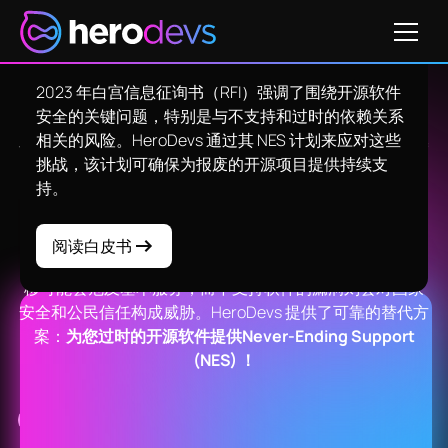
源安全计划
2023 年白宫信息征询书（RFI）强调了围绕开源软件
安全的关键问题，特别是与不支持和过时的依赖关系
为您的
政府系统
提供永无止
相关的风险。HeroDevs 通过其 NES 计划来应对这些
境的支持
挑战，该计划可确保为报废的开源项目提供持续支
持。
在公共部门，安全性、合规性和稳定性是不容商量的。随
着关键开源技术的生命周期即将结束，政府机构面临着维
阅读白皮书
持安全、不间断的公共服务的挑战。进行昂贵、耗时的迁
移可能会危及基本服务，而不支持软件的漏洞则会对国家
安全和公民信任构成威胁。HeroDevs 提供了可靠的替代方
案：
为您过时的开源软件提供Never-Ending Support
(NES) ！
保持安全