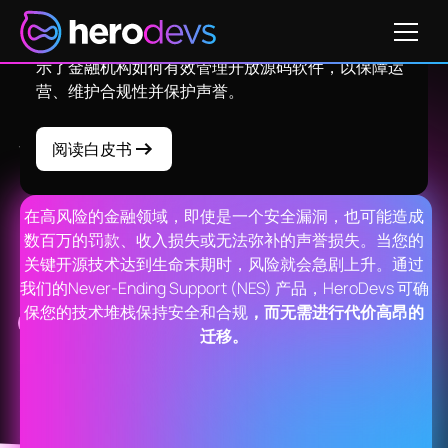
（OSS）成为推动创新的核心，OSS 的生命周期结束
（EOL）也带来了新的风险。通过实际案例，我们展
示了金融机构如何有效管理开放源码软件，以保障运
营、维护合规性并保护声誉。
为您的财务系统提供
永无止
阅读白皮书
境的支持
在高风险的金融领域，即使是一个安全漏洞，也可能造成
数百万的罚款、收入损失或无法弥补的声誉损失。当您的
关键开源技术达到生命末期时，风险就会急剧上升。通过
我们的Never-Ending Support (NES) 产品，HeroDevs 可确
保您的技术堆栈保持安全和合规
，而无需进行代价高昂的
保持安全
迁移。
为您的传统
开放源代码软件提供持续安
全性以降低风险