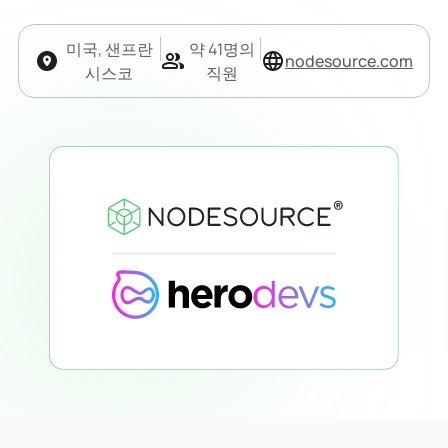
미국, 샌프란
약 41명의
nodesource.com
시스코
직원