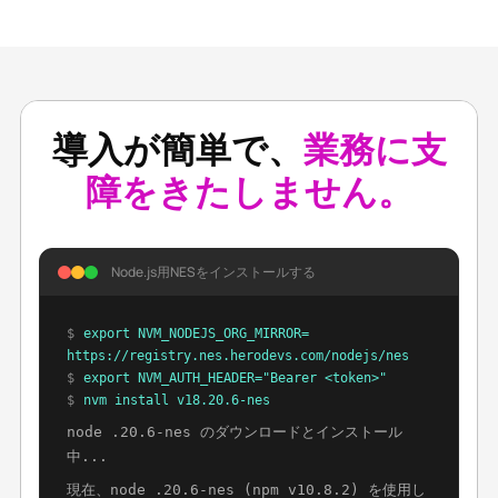
導入が簡単で、
業務に支
障をきたしません。
Node.js用NESをインストールする
$
export NVM_NODEJS_ORG_MIRROR=
https://registry.nes.herodevs.com/nodejs/nes
$
export NVM_AUTH_HEADER="Bearer <token>"
$
nvm install v18.20.6-nes
node .20.6-nes のダウンロードとインストール
中...
現在、node .20.6-nes (npm v10.8.2) を使用し