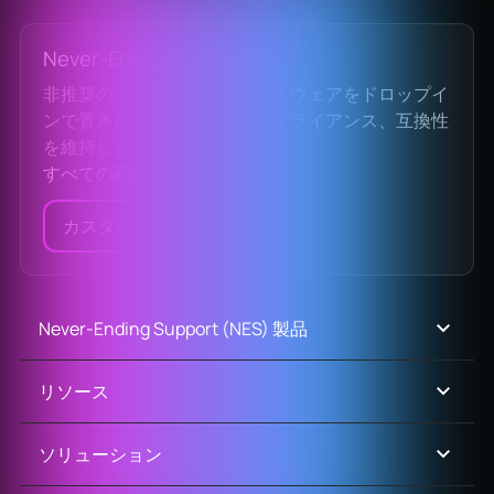
Never-Ending Support
非推奨のオープンソースソフトウェアをドロップイ
ンで置き換え、安全性、コンプライアンス、互換性
を維持します。
すべての商品を見る
カスタム見積もり
Never-Ending Support (NES) 製品
リソース
ソリューション